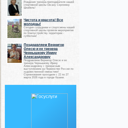
Рождения тренера-преподавателя нашей
спортивной школы Оксану Сергеевну
Шнабель!
Чистота и красота! Все
молодцы!
Сегодня сотрудники и спортсмены нашей
спортивной школы провели мероприятие
по благоустройству территории -
субботник!
Поздравляем Вернигор
Олесю и ее тренера
Чернышкову Ирину
Александровну
Поздравляем Вернигор Олесю и ее
тренера Чернышкову Ирину
Александровну с прекрасным
выступлением на Первенстве России по
художественной гимнастике!
Соревнования проходили с 22 по 27
марта 2026 года в городе Казани.