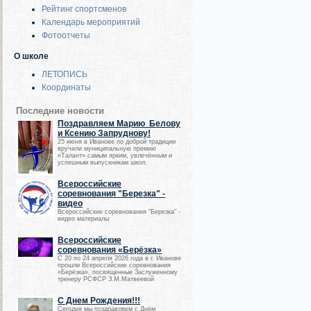
Рейтинг спортсменов
Календарь мероприятий
Фотоотчеты
О школе
ЛЕТОПИСЬ
Координаты
Последние новости
Поздравляем Марию Белову
и Ксению Запруднову!
25 июня в Иванове по доброй традиции
вручили муниципальную премию
«Талант» самым ярким, увлечённым и
успешным выпускникам школ.
Всероссийские
соревнования "Березка" -
видео
Всероссийские соревнования "Березка" -
видео материалы
Всероссийские
соревнования «Берёзка»
С 20 по 24 апреля 2026 года в г. Иванове
прошли Всероссийские соревнования
«Берёзка», посвященные Заслуженному
тренеру РСФСР З.М.Матвеевой
С Днем Рождения!!!
Сегодня мы поздравляем с Днём