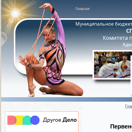
Главная
Муниципальное бюджет
С
Комитета п
Адм
Гла
Первен