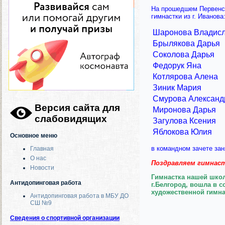
На прошедшем Первенст
гимнастки из г. Иванова
Шаронова Владис
Брылякова Дарья
Соколова Дарья
Федорук Яна
Котлярова Алена
Зиник Мария
Смурова Алексан
Версия сайта для
Миронова Дарья
слабовидящих
Загулова Ксения
Яблокова Юлия
Основное меню
в командном зачете за
Главная
О нас
Поздравляем гимнаст
Новости
Гимнастка нашей шк
Антидопинговая работа
г.Белгород, вошла в 
художественной гимна
Антидопинговая работа в МБУ ДО
СШ №9
Сведения о спортивной организации