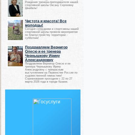
Рождения тренера-преподавателя нашей
спортивной школы Оксану Сергеевну
Шнабель!
Чистота и красота! Все
молодцы!
Сегодня сотрудники и спортсмены нашей
спортивной школы провели мероприятие
по благоустройству территории -
субботник!
Поздравляем Вернигор
Олесю и ее тренера
Чернышкову Ирину
Александровну
Поздравляем Вернигор Олесю и ее
тренера Чернышкову Ирину
Александровну с прекрасным
выступлением на Первенстве России по
художественной гимнастике!
Соревнования проходили с 22 по 27
марта 2026 года в городе Казани.