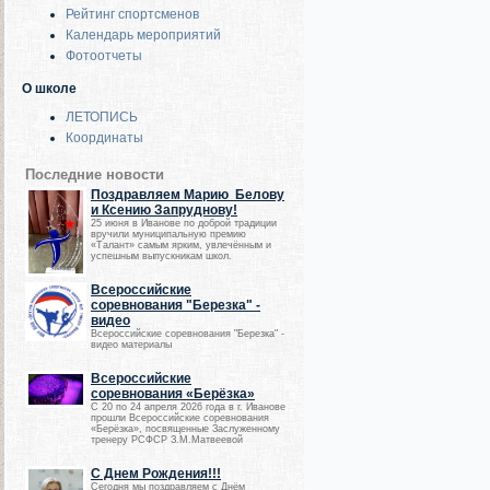
Рейтинг спортсменов
Календарь мероприятий
Фотоотчеты
О школе
ЛЕТОПИСЬ
Координаты
Последние новости
Поздравляем Марию Белову
и Ксению Запруднову!
25 июня в Иванове по доброй традиции
вручили муниципальную премию
«Талант» самым ярким, увлечённым и
успешным выпускникам школ.
Всероссийские
соревнования "Березка" -
видео
Всероссийские соревнования "Березка" -
видео материалы
Всероссийские
соревнования «Берёзка»
С 20 по 24 апреля 2026 года в г. Иванове
прошли Всероссийские соревнования
«Берёзка», посвященные Заслуженному
тренеру РСФСР З.М.Матвеевой
С Днем Рождения!!!
Сегодня мы поздравляем с Днём