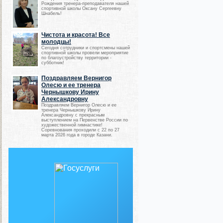
Рождения тренера-преподавателя нашей
спортивной школы Оксану Сергеевну
Шнабель!
Чистота и красота! Все
молодцы!
Сегодня сотрудники и спортсмены нашей
спортивной школы провели мероприятие
по благоустройству территории -
субботник!
Поздравляем Вернигор
Олесю и ее тренера
Чернышкову Ирину
Александровну
Поздравляем Вернигор Олесю и ее
тренера Чернышкову Ирину
Александровну с прекрасным
выступлением на Первенстве России по
художественной гимнастике!
Соревнования проходили с 22 по 27
марта 2026 года в городе Казани.