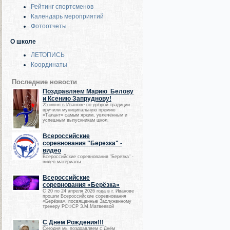
Рейтинг спортсменов
Календарь мероприятий
Фотоотчеты
О школе
ЛЕТОПИСЬ
Координаты
Последние новости
Поздравляем Марию Белову
и Ксению Запруднову!
25 июня в Иванове по доброй традиции
вручили муниципальную премию
«Талант» самым ярким, увлечённым и
успешным выпускникам школ.
Всероссийские
соревнования "Березка" -
видео
Всероссийские соревнования "Березка" -
видео материалы
Всероссийские
соревнования «Берёзка»
С 20 по 24 апреля 2026 года в г. Иванове
прошли Всероссийские соревнования
«Берёзка», посвященные Заслуженному
тренеру РСФСР З.М.Матвеевой
С Днем Рождения!!!
Сегодня мы поздравляем с Днём