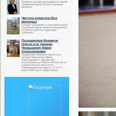
Рождения тренера-преподавателя нашей
спортивной школы Оксану Сергеевну
Шнабель!
Чистота и красота! Все
молодцы!
Сегодня сотрудники и спортсмены нашей
спортивной школы провели мероприятие
по благоустройству территории -
субботник!
Поздравляем Вернигор
Олесю и ее тренера
Чернышкову Ирину
Александровну
Поздравляем Вернигор Олесю и ее
тренера Чернышкову Ирину
Александровну с прекрасным
выступлением на Первенстве России по
художественной гимнастике!
Соревнования проходили с 22 по 27
марта 2026 года в городе Казани.