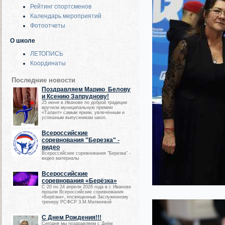
Рейтинг спортсменов
Календарь мероприятий
Фотоотчеты
О школе
ЛЕТОПИСЬ
Координаты
Последние новости
Поздравляем Марию Белову
и Ксению Запруднову!
25 июня в Иванове по доброй традиции
вручили муниципальную премию
«Талант» самым ярким, увлечённым и
успешным выпускникам школ.
Всероссийские
соревнования "Березка" -
видео
Всероссийские соревнования "Березка" -
видео материалы
Всероссийские
соревнования «Берёзка»
С 20 по 24 апреля 2026 года в г. Иванове
прошли Всероссийские соревнования
«Берёзка», посвященные Заслуженному
тренеру РСФСР З.М.Матвеевой
С Днем Рождения!!!
Сегодня мы поздравляем с Днём