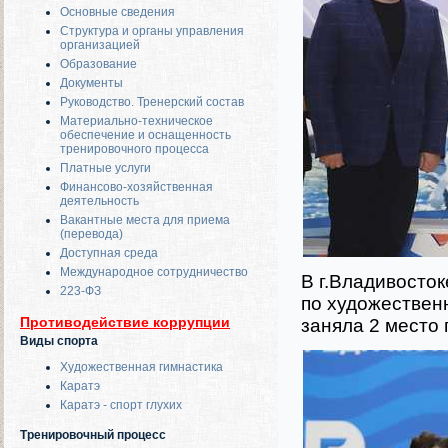
Основные сведения
Структура и органы управления
организацией
Образование
Документы
Руководство. Тренерский состав
Материально-техническое
обеспечение и оснащенность
тренировочного процесса
Платные услуги
Финансово-хозяйственная
деятельность
Вакантные места для приема
(перевода)
Доступная среда
Международное сотрудничество
В г.Владивосток
223-ФЗ
по художествен
Противодействие коррупции
заняла 2 место
Виды спорта
Художественная гимнастика
Каратэ
Каратэ - спорт глухих
Тренировочный процесс