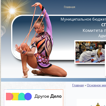
Главная
Муниципальное бюджет
С
Комитета п
Адм
Главная
Основное м
>