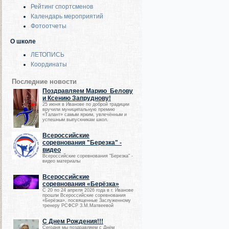
Рейтинг спортсменов
Календарь мероприятий
Фотоотчеты
О школе
ЛЕТОПИСЬ
Координаты
Последние новости
Поздравляем Марию Белову
и Ксению Запруднову!
25 июня в Иванове по доброй традиции
вручили муниципальную премию
«Талант» самым ярким, увлечённым и
успешным выпускникам школ.
Всероссийские
соревнования "Березка" -
видео
Всероссийские соревнования "Березка" -
видео материалы
Всероссийские
соревнования «Берёзка»
С 20 по 24 апреля 2026 года в г. Иванове
прошли Всероссийские соревнования
«Берёзка», посвященные Заслуженному
тренеру РСФСР З.М.Матвеевой
С Днем Рождения!!!
Сегодня мы поздравляем с Днём