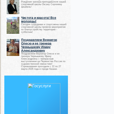
Рождения тренера-преподавателя нашей
спортивной школы Оксану Сергеевну
Шнабель!
Чистота и красота! Все
молодцы!
Сегодня сотрудники и спортсмены нашей
спортивной школы провели мероприятие
по благоустройству территории -
субботник!
Поздравляем Вернигор
Олесю и ее тренера
Чернышкову Ирину
Александровну
Поздравляем Вернигор Олесю и ее
тренера Чернышкову Ирину
Александровну с прекрасным
выступлением на Первенстве России по
художественной гимнастике!
Соревнования проходили с 22 по 27
марта 2026 года в городе Казани.