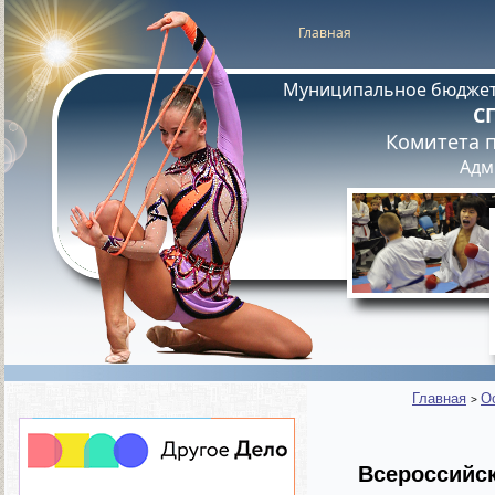
Главная
Муниципальное бюджет
С
Комитета п
Адм
Главная
О
>
Всероссийск