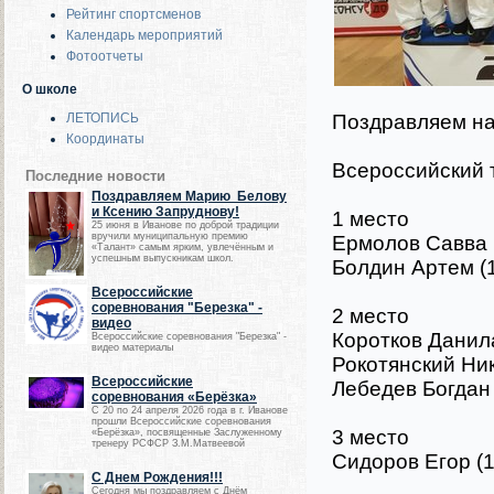
Рейтинг спортсменов
Календарь мероприятий
Фотоотчеты
О школе
Поздравляем на
ЛЕТОПИСЬ
Координаты
Всероссийский 
Последние новости
Поздравляем Марию Белову
и Ксению Запруднову!
1 место
25 июня в Иванове по доброй традиции
вручили муниципальную премию
Ермолов Савва (
«Талант» самым ярким, увлечённым и
успешным выпускникам школ.
Болдин Артем (12
Всероссийские
соревнования "Березка" -
2 место
видео
Коротков Данила 
Всероссийские соревнования "Березка" -
видео материалы
Рокотянский Ник
Всероссийские
Лебедев Богдан (
соревнования «Берёзка»
С 20 по 24 апреля 2026 года в г. Иванове
прошли Всероссийские соревнования
3 место
«Берёзка», посвященные Заслуженному
тренеру РСФСР З.М.Матвеевой
Сидоров Егор (14
С Днем Рождения!!!
Сегодня мы поздравляем с Днём