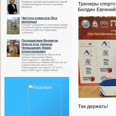
Рождения тренера-преподавателя нашей
Тренеры спортс
спортивной школы Оксану Сергеевну
Шнабель!
Болдин Евгений
Чистота и красота! Все
молодцы!
Сегодня сотрудники и спортсмены нашей
спортивной школы провели мероприятие
по благоустройству территории -
субботник!
Поздравляем Вернигор
Олесю и ее тренера
Чернышкову Ирину
Александровну
Поздравляем Вернигор Олесю и ее
тренера Чернышкову Ирину
Александровну с прекрасным
выступлением на Первенстве России по
художественной гимнастике!
Соревнования проходили с 22 по 27
марта 2026 года в городе Казани.
Так держать!