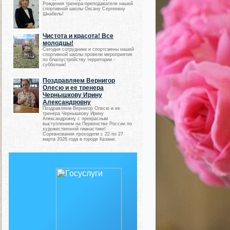
Рождения тренера-преподавателя нашей
спортивной школы Оксану Сергеевну
Шнабель!
Чистота и красота! Все
молодцы!
Сегодня сотрудники и спортсмены нашей
спортивной школы провели мероприятие
по благоустройству территории -
субботник!
Поздравляем Вернигор
Олесю и ее тренера
Чернышкову Ирину
Александровну
Поздравляем Вернигор Олесю и ее
тренера Чернышкову Ирину
Александровну с прекрасным
выступлением на Первенстве России по
художественной гимнастике!
Соревнования проходили с 22 по 27
марта 2026 года в городе Казани.