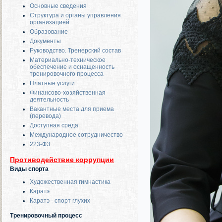
Основные сведения
Структура и органы управления
организацией
Образование
Документы
Руководство. Тренерский состав
Материально-техническое
обеспечение и оснащенность
тренировочного процесса
Платные услуги
Финансово-хозяйственная
деятельность
Вакантные места для приема
(перевода)
Доступная среда
Международное сотрудничество
223-ФЗ
Противодействие коррупции
Виды спорта
Художественная гимнастика
Каратэ
Каратэ - спорт глухих
Тренировочный процесс