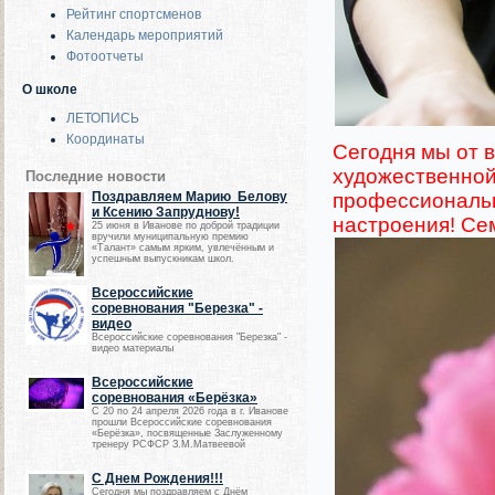
Рейтинг спортсменов
Календарь мероприятий
Фотоотчеты
О школе
ЛЕТОПИСЬ
Координаты
Сегодня мы от 
художественной
Последние новости
профессиональн
Поздравляем Марию Белову
и Ксению Запруднову!
настроения!
Сем
25 июня в Иванове по доброй традиции
вручили муниципальную премию
«Талант» самым ярким, увлечённым и
успешным выпускникам школ.
Всероссийские
соревнования "Березка" -
видео
Всероссийские соревнования "Березка" -
видео материалы
Всероссийские
соревнования «Берёзка»
С 20 по 24 апреля 2026 года в г. Иванове
прошли Всероссийские соревнования
«Берёзка», посвященные Заслуженному
тренеру РСФСР З.М.Матвеевой
С Днем Рождения!!!
Сегодня мы поздравляем с Днём