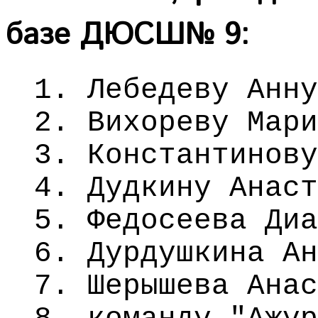
базе ДЮСШ№ 9:
1. Лебедеву 
2. Вихореву 
3. Константинов
4. Дудкину Ана
5. Федосеева 
6. Дурдушкина А
7. Шерышева Ан