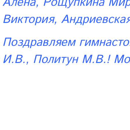
Алена, Рощупкина Мир
Виктория, Андриевская
Поздравляем гимнасто
И.В., Политун М.В.! М